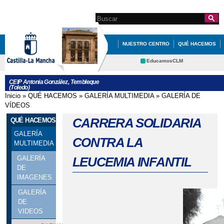
Pasar al
contenido
Search this site
Formulario de
principal
búsqueda
NUESTRO CENTRO
QUÉ HACEMOS
EDUCACIÓN
INFORMATE
EducamosCLM
Delphos
CEIP Antonia González, Tembleque
(Toledo)
Educación
Cultura
Inicio
»
QUÉ HACEMOS
»
GALERÍA MULTIMEDIA
»
GALERÍA DE
Se encuentra usted aquí
Deportes
CRFP
VÍDEOS
Contacto
CARRERA SOLIDARIA
QUÉ HACEMOS
GALERÍA
CONTRA LA
MULTIMEDIA
LEUCEMIA INFANTIL
GALERÍA
DE
IMAGENES
GALERÍA
DE
VIDEOS