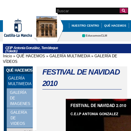
Pasar al
contenido
Search this site
Formulario de
principal
búsqueda
NUESTRO CENTRO
QUÉ HACEMOS
EDUCACIÓN
INFORMATE
EducamosCLM
Delphos
CEIP Antonia González, Tembleque
(Toledo)
Educación
Cultura
Inicio
»
QUÉ HACEMOS
»
GALERÍA MULTIMEDIA
»
GALERÍA DE
Se encuentra usted aquí
Deportes
CRFP
VÍDEOS
Contacto
FESTIVAL DE NAVIDAD
QUÉ HACEMOS
GALERÍA
2010
MULTIMEDIA
GALERÍA
DE
IMAGENES
GALERÍA
DE
VIDEOS