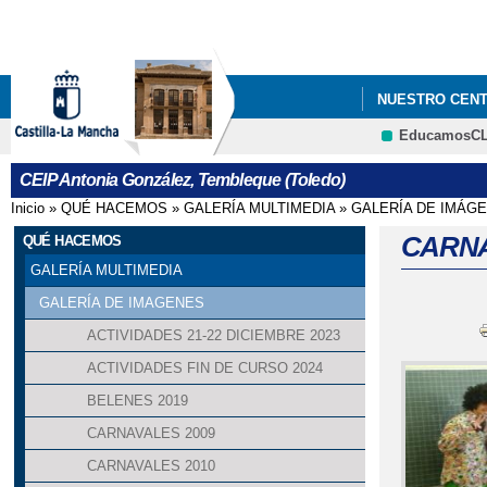
NUESTRO CEN
EducamosC
CEIP Antonia González, Tembleque (Toledo)
Inicio
»
QUÉ HACEMOS
»
GALERÍA MULTIMEDIA
»
GALERÍA DE IMÁG
Se encuentra usted aquí
CARNA
QUÉ HACEMOS
GALERÍA MULTIMEDIA
GALERÍA DE IMAGENES
ACTIVIDADES 21-22 DICIEMBRE 2023
ACTIVIDADES FIN DE CURSO 2024
BELENES 2019
CARNAVALES 2009
CARNAVALES 2010