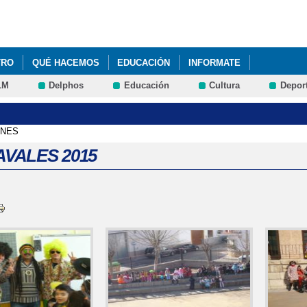
Pasar al
contenido
principal
TRO
QUÉ HACEMOS
EDUCACIÓN
INFORMATE
LM
Delphos
Educación
Cultura
Depor
ENES
VALES 2015