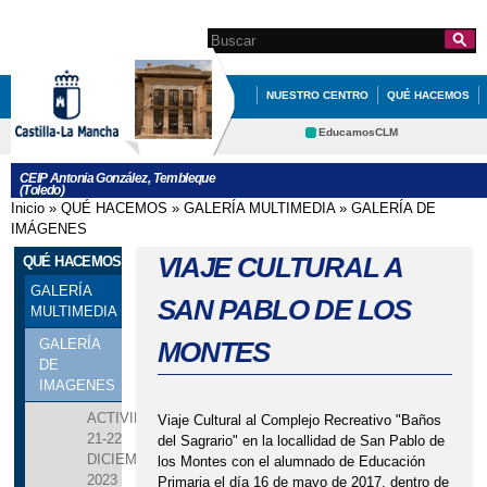
Pasar al
contenido
Search this site
Formulario de
principal
búsqueda
NUESTRO CENTRO
QUÉ HACEMOS
EDUCACIÓN
INFORMATE
EducamosCLM
Delphos
CEIP Antonia González, Tembleque
(Toledo)
Educación
Cultura
Inicio
»
QUÉ HACEMOS
»
GALERÍA MULTIMEDIA
»
GALERÍA DE
Se encuentra usted aquí
Deportes
CRFP
IMÁGENES
Contacto
VIAJE CULTURAL A
QUÉ HACEMOS
GALERÍA
SAN PABLO DE LOS
MULTIMEDIA
MONTES
GALERÍA
DE
IMAGENES
ACTIVIDADES
Viaje Cultural al Complejo Recreativo "Baños
21-22
del Sagrario" en la locallidad de San Pablo de
DICIEMBRE
los Montes con el alumnado de Educación
2023
Primaria el día 16 de mayo de 2017, dentro de