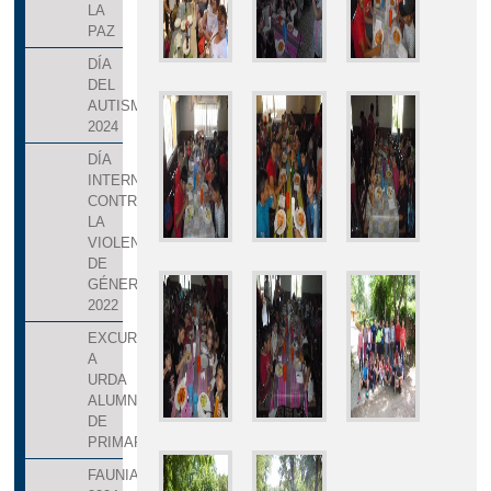
LA
PAZ
DÍA
DEL
AUTISMO
2024
DÍA
INTERNACIONAL
CONTRA
LA
VIOLENCIA
DE
GÉNERO
2022
EXCURSIÓN
A
URDA
ALUMNOS
DE
PRIMARIA
FAUNIA