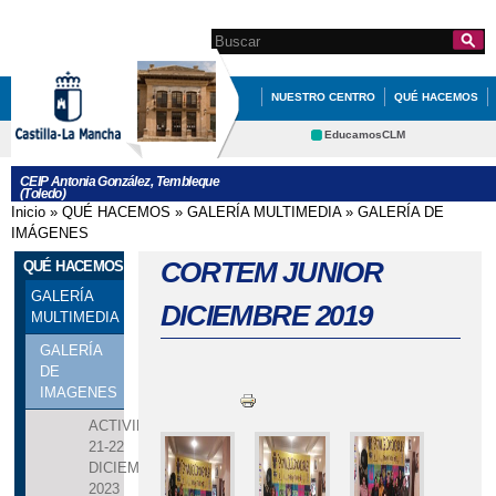
Pasar al
contenido
Search this site
Formulario de
principal
búsqueda
NUESTRO CENTRO
QUÉ HACEMOS
EDUCACIÓN
INFORMATE
EducamosCLM
Delphos
CEIP Antonia González, Tembleque
(Toledo)
Educación
Cultura
Inicio
»
QUÉ HACEMOS
»
GALERÍA MULTIMEDIA
»
GALERÍA DE
Se encuentra usted aquí
Deportes
CRFP
IMÁGENES
Contacto
CORTEM JUNIOR
QUÉ HACEMOS
GALERÍA
DICIEMBRE 2019
MULTIMEDIA
GALERÍA
DE
IMAGENES
ACTIVIDADES
21-22
DICIEMBRE
2023