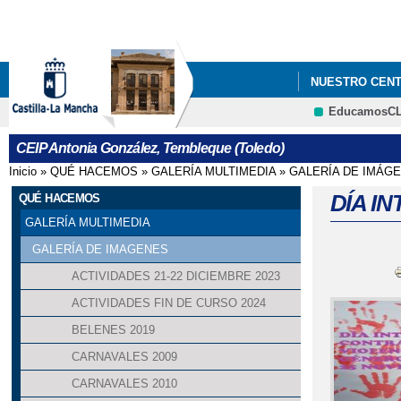
NUESTRO CEN
EducamosC
CEIP Antonia González, Tembleque (Toledo)
Inicio
»
QUÉ HACEMOS
»
GALERÍA MULTIMEDIA
»
GALERÍA DE IMÁG
Se encuentra usted aquí
DÍA I
QUÉ HACEMOS
GALERÍA MULTIMEDIA
GALERÍA DE IMAGENES
ACTIVIDADES 21-22 DICIEMBRE 2023
ACTIVIDADES FIN DE CURSO 2024
BELENES 2019
CARNAVALES 2009
CARNAVALES 2010