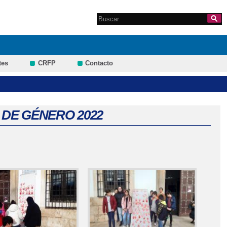
Search this site
Formulario de
búsqueda
tes
CRFP
Contacto
 DE GÉNERO 2022