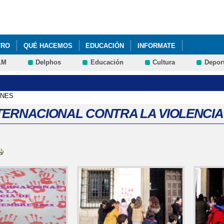
Pasar al
contenido
principal
TRO
QUÉ HACEMOS
EDUCACIÓN
INFORMATE
LM
Delphos
Educación
Cultura
Depor
ENES
NTERNACIONAL CONTRA LA VIOLENCIA