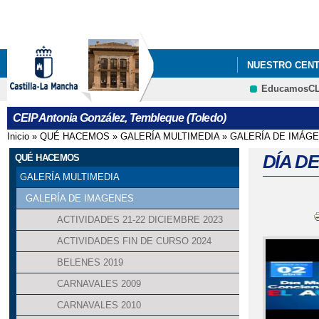
NUESTRO CEN
EducamosC
CEIP Antonia González, Tembleque (Toledo)
Inicio
»
QUÉ HACEMOS
»
GALERÍA MULTIMEDIA
»
GALERÍA DE IMÁG
Se encuentra usted aquí
DÍA D
QUÉ HACEMOS
GALERÍA MULTIMEDIA
GALERÍA DE IMAGENES
ACTIVIDADES 21-22 DICIEMBRE 2023
ACTIVIDADES FIN DE CURSO 2024
BELENES 2019
CARNAVALES 2009
CARNAVALES 2010