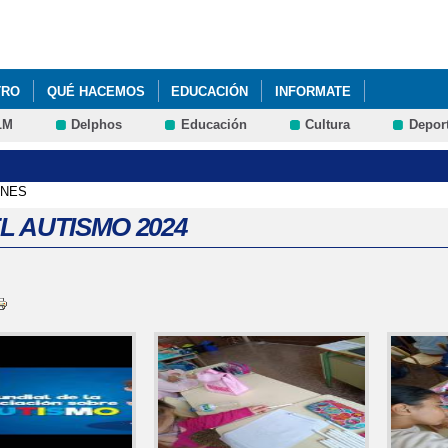
Pasar al
contenido
principal
TRO
QUÉ HACEMOS
EDUCACIÓN
INFORMATE
LM
Delphos
Educación
Cultura
Depor
ENES
EL AUTISMO 2024